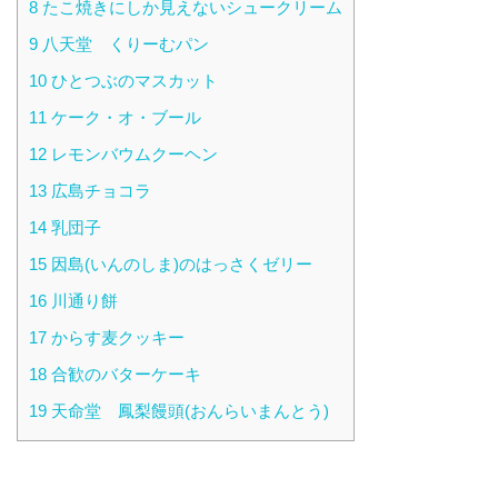
8
たこ焼きにしか見えないシュークリーム
9
八天堂 くりーむパン
10
ひとつぶのマスカット
11
ケーク・オ・ブール
12
レモンバウムクーヘン
13
広島チョコラ
14
乳団子
15
因島(いんのしま)のはっさくゼリー
16
川通り餅
17
からす麦クッキー
18
合歓のバターケーキ
19
天命堂 鳳梨饅頭(おんらいまんとう)