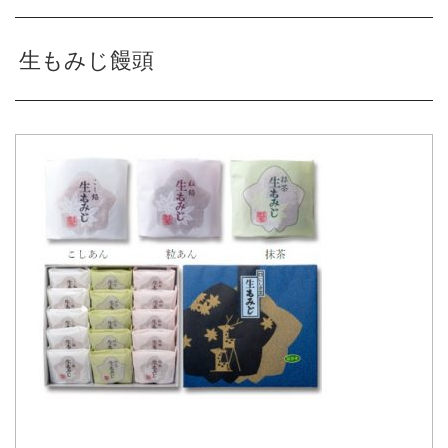
生もみじ饅頭