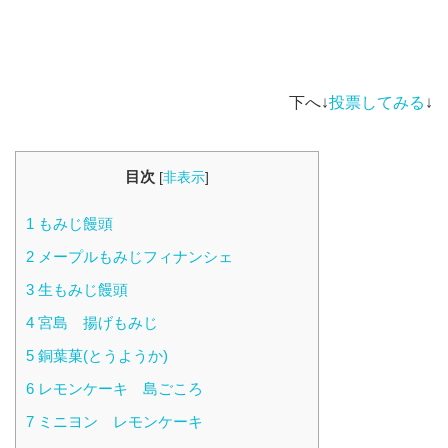
下へ↓
投票してみる
↓
目次
[
非表示
]
1
もみじ饅頭
2
メープルもみじフィナンシェ
3
生もみじ饅頭
4
宮島 揚げもみじ
5
銅葉菓(とうようか)
6
レモンケーキ 島ごころ
7
ミニヨン レモンケーキ