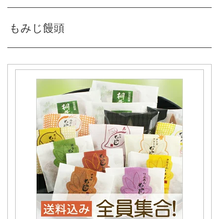
もみじ饅頭