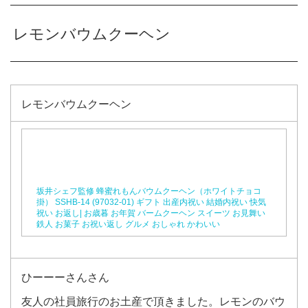
レモンバウムクーヘン
レモンバウムクーヘン
坂井シェフ監修 蜂蜜れもんバウムクーヘン（ホワイトチョコ
掛） SSHB-14 (97032-01) ギフト 出産内祝い 結婚内祝い 快気
祝い お返し| お歳暮 お年賀 バームクーヘン スイーツ お見舞い
鉄人 お菓子 お祝い返し グルメ おしゃれ かわいい
ひーーーさんさん
友人の社員旅行のお土産で頂きました。レモンのバウ