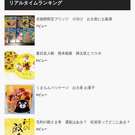
リアルタイムランキング
水族館限定プリッツ 小分け お土産にも最適
7ビュー
夏目友人帳 熊本銘菓 陣太鼓とコラボ
6ビュー
くまもんパッケージ お土産 お菓子
4ビュー
毛利の殿さま巻 通販はある？ 松栄堂ってどこにある？
4ビュー