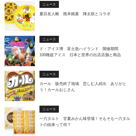
ニュース
夏目友人帳 熊本銘菓 陣太鼓とコラボ
ニュース
ド・アイス博 富士急ハイランド 開催期間
100種超アイス 日本と世界の出店店舗と商品
ニュース
カール 販売終了地域 悲しむ人続出 ありがと
う！カールおじさん
ニュース
一六タルト 甘夏みかん味登場！そもそも一六タル
トの由来って何？